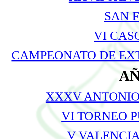
SAN 
VI CAS
CAMPEONATO DE EX
AÑ
XXXV ANTONIO
VI TORNEO P
V VALENCI