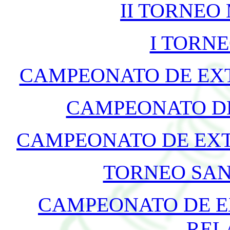
II TORNEO
I TORNE
CAMPEONATO DE EX
CAMPEONATO D
CAMPEONATO DE EXT
TORNEO SAN
CAMPEONATO DE 
REL