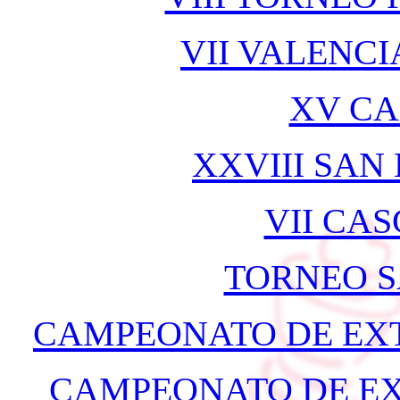
VII VALENC
XV C
XXVIII SA
VII CA
TORNEO 
CAMPEONATO DE EX
CAMPEONATO DE E