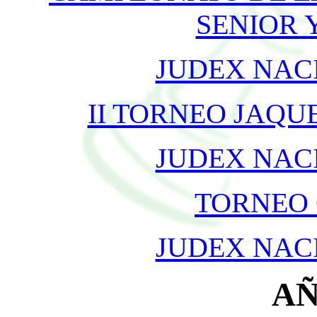
SENIOR 
JUDEX NAC
II TORNEO JAQU
JUDEX NAC
TORNEO
JUDEX NAC
AÑ