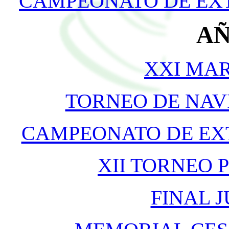
CAMPEONATO DE E
AÑ
XXI MA
TORNEO DE NAV
CAMPEONATO DE E
XII TORNEO 
FINAL J