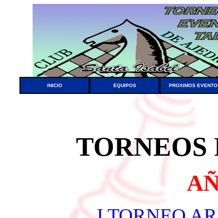
INICIO
EQUIPOS
PROXIMOS EVENTO
TORNEOS 
AÑ
I TORNEO AR