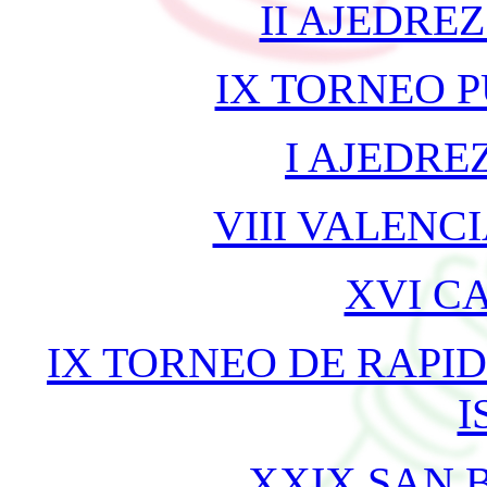
II AJEDRE
IX TORNEO P
I AJEDRE
VIII VALENC
XVI C
IX TORNEO DE RAPI
I
XXIX SAN