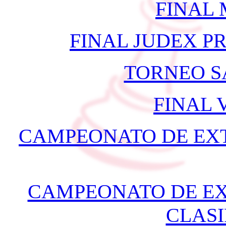
FINAL
FINAL JUDEX P
TORNEO S
FINAL 
CAMPEONATO DE EX
CAMPEONATO DE E
CLASI