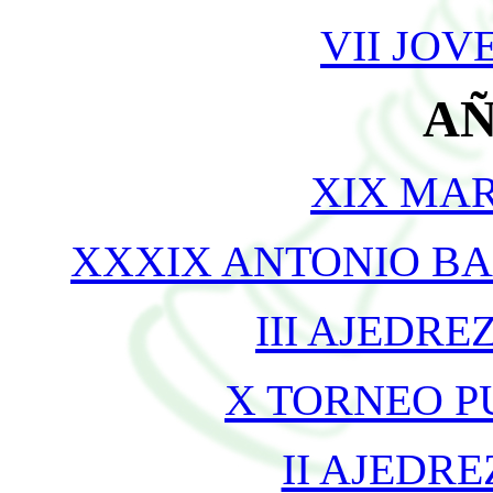
VII JOV
AÑ
XIX MA
XXXIX ANTONIO BA
III AJEDRE
X TORNEO P
II AJEDRE