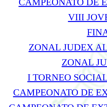
CAMPEONATO DE 
VIII JO
FIN
ZONAL JUDEX A
ZONAL J
I TORNEO SOCIA
CAMPEONATO DE E