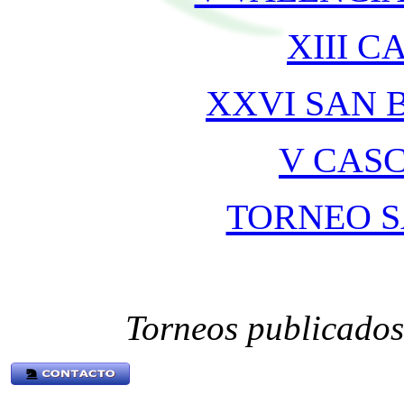
XIII 
XXVI SAN
V CAS
TORNEO 
Torneos publicados