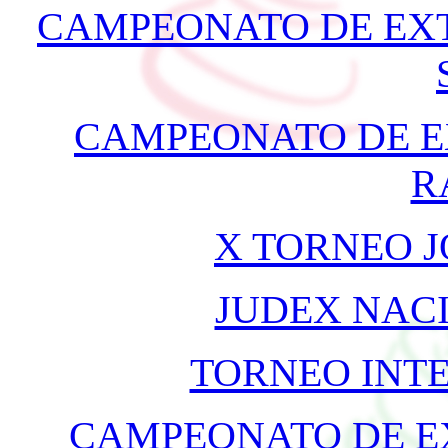
CAMPEONATO DE EX
CAMPEONATO DE 
R
X TORNEO J
JUDEX NACI
TORNEO INT
CAMPEONATO DE 