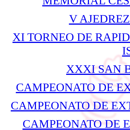
MEMORIAL CES
V AJEDREZ
XI TORNEO DE RAPI
I
XXXI SAN
CAMPEONATO DE E
CAMPEONATO DE EX
CAMPEONATO DE 