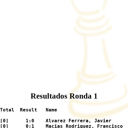
          

          

          

          

          

          

          

          

          

          

          

          

          

          

          

Resultados Ronda 1
Total  Result   Name                         
[0]      1:0    Alvarez Ferrera, Javier      
[0]      0:1    Macias Rodriguez, Francisco  