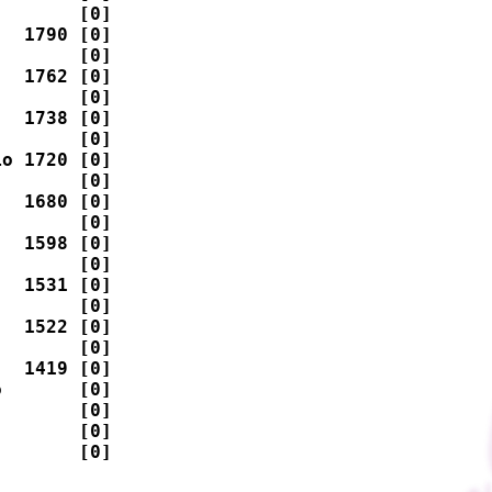
       [0]  

  1790 [0]  

       [0]  

  1762 [0]  

       [0]  

  1738 [0]  

       [0]  

o 1720 [0]  

       [0]  

  1680 [0]  

       [0]  

  1598 [0]  

       [0]  

  1531 [0]  

       [0]  

  1522 [0]  

       [0]  

  1419 [0]  

       [0]  

       [0]  

       [0]  

       [0]  

            
