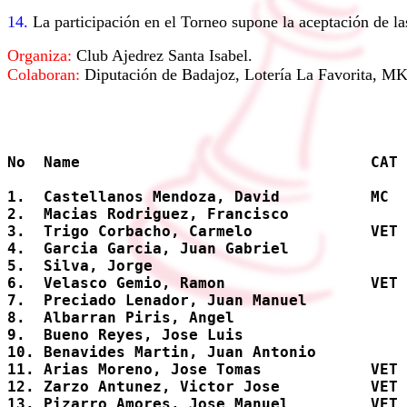
14.
La participación en el Torneo supone la aceptación de la
Organiza:
Club Ajedrez Santa Isabel.
Colaboran:
Diputación de Badajoz, Lotería La Favorita, MK
No  Name                                CAT 
1.  Castellanos Mendoza, David          MC  
2.  Macias Rodriguez, Francisco             
3.  Trigo Corbacho, Carmelo             VET 
4.  Garcia Garcia, Juan Gabriel             
5.  Silva, Jorge                            
6.  Velasco Gemio, Ramon                VET 
7.  Preciado Lenador, Juan Manuel           
8.  Albarran Piris, Angel                   
9.  Bueno Reyes, Jose Luis                  
10. Benavides Martin, Juan Antonio          
11. Arias Moreno, Jose Tomas            VET 
12. Zarzo Antunez, Victor Jose          VET 
13. Pizarro Amores, Jose Manuel         VET 