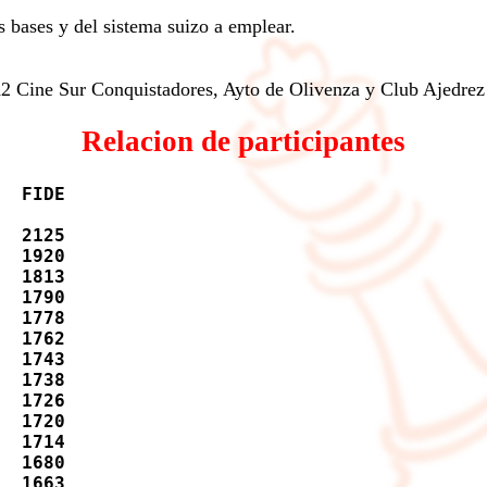
s bases y del sistema suizo a emplear.
2 Cine Sur Conquistadores, Ayto de Olivenza y Club Ajedrez
Relacion de participantes
  FIDE

  2125    

  1920    

  1813    

  1790    

  1778    

  1762    

  1743    

  1738    

  1726    

  1720    

  1714    

  1680    

  1663    
