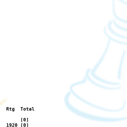
  Rtg  Total

       [0]  

  1920 [0]  
