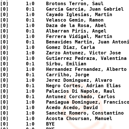
[0]      1:0    Brotons Terron, Saul         
[0]      0:1    Garcia Garcia, Juan Gabriel  
[0]      1:0    Cayado Iglesias, Martin      
[0]      0:1    Velasco Gemio, Ramon         
[0]      1:0    Daza de la Rosa, Abel        
[0]      0:1    Albarran Piris, Angel        
[0]      1:0    Ferrera Vidigal, Martin      
[0]      0:1    Benavides Martin, Juan Antoni
[0]      1:0    Gomez Diaz, Carla            
[0]      1:0    Zarzo Antunez, Victor Jose   
[0]      1:0    Gutierrez Pedraza, Valentina 
[0]      0:1    Sirbu, Emilian               
[0]      1:0    Hernandez Fernandez, Alberto 
[0]      0:1    Carrilho, Jorge              
[0]      1:0    Jerez Dominguez, Alvaro      
[0]      0:1    Negro Cortes, Adrian Elias   
[0]      1:0    Palacios Di Napole, Raul     
[0]      0:1    Antunez Corchado, Carlos     
[0]      1:0    Paniagua Dominguez, Francisco
[0]      1:0    Acedo Acedo, David           
[0]      1:0    Sanchez Romero, Constantino  
[0]      1:0    Acosta Choursan, Manuel      
[0]      1:0    BYE                          