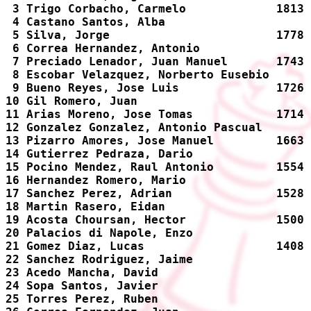
 3 Trigo Corbacho, Carmelo             1813 
 4 Castano Santos, Alba                     
 5 Silva, Jorge                        1778 
 6 Correa Hernandez, Antonio                
 7 Preciado Lenador, Juan Manuel       1743 
 8 Escobar Velazquez, Norberto Eusebio      
 9 Bueno Reyes, Jose Luis              1726 
10 Gil Romero, Juan                         
11 Arias Moreno, Jose Tomas            1714 
12 Gonzalez Gonzalez, Antonio Pascual       
13 Pizarro Amores, Jose Manuel         1663 
14 Gutierrez Pedraza, Dario                 
15 Pocino Mendez, Raul Antonio         1554 
16 Hernandez Romero, Mario                  
17 Sanchez Perez, Adrian               1528 
18 Martin Rasero, Eidan                     
19 Acosta Choursan, Hector             1500 
20 Palacios di Napole, Enzo                 
21 Gomez Diaz, Lucas                   1408 
22 Sanchez Rodriguez, Jaime                 
23 Acedo Mancha, David                      
24 Sopa Santos, Javier                      
25 Torres Perez, Ruben                      