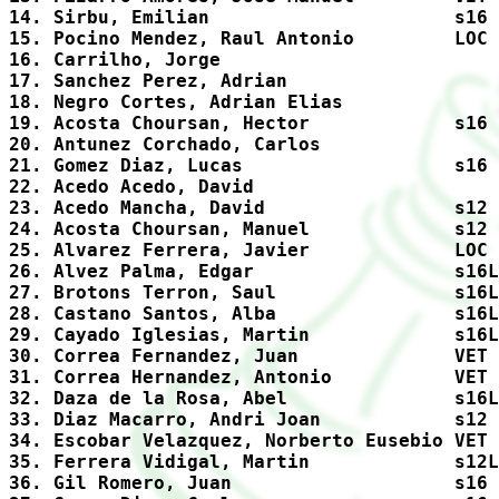
14. Sirbu, Emilian                      s16 
15. Pocino Mendez, Raul Antonio         LOC 
16. Carrilho, Jorge                         
17. Sanchez Perez, Adrian                   
18. Negro Cortes, Adrian Elias              
19. Acosta Choursan, Hector             s16 
20. Antunez Corchado, Carlos                
21. Gomez Diaz, Lucas                   s16 
22. Acedo Acedo, David                      
23. Acedo Mancha, David                 s12 
24. Acosta Choursan, Manuel             s12 
25. Alvarez Ferrera, Javier             LOC 
26. Alvez Palma, Edgar                  s16L
27. Brotons Terron, Saul                s16L
28. Castano Santos, Alba                s16L
29. Cayado Iglesias, Martin             s16L
30. Correa Fernandez, Juan              VET 
31. Correa Hernandez, Antonio           VET 
32. Daza de la Rosa, Abel               s16L
33. Diaz Macarro, Andri Joan            s12 
34. Escobar Velazquez, Norberto Eusebio VET 
35. Ferrera Vidigal, Martin             s12L
36. Gil Romero, Juan                    s16 