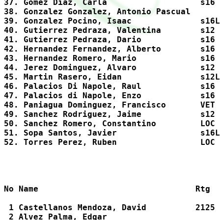
37. Gomez Diaz, Carla                   s16 
38. Gonzalez Gonzalez, Antonio Pascual      
39. Gonzalez Pocino, Isaac              s16L
40. Gutierrez Pedraza, Valentina        s12 
41. Gutierrez Pedraza, Dario            s16 
42. Hernandez Fernandez, Alberto        s16 
43. Hernandez Romero, Mario             s16 
44. Jerez Dominguez, Alvaro             s12 
45. Martin Rasero, Eidan                s12L
46. Palacios Di Napole, Raul            s16 
47. Palacios di Napole, Enzo            s16 
48. Paniagua Dominguez, Francisco       VET 
49. Sanchez Rodriguez, Jaime            s12 
50. Sanchez Romero, Constantino         LOC 
51. Sopa Santos, Javier                 s16L
No Name                                Rtg  
 1 Castellanos Mendoza, David          2125 
 2 Alvez Palma, Edgar                       