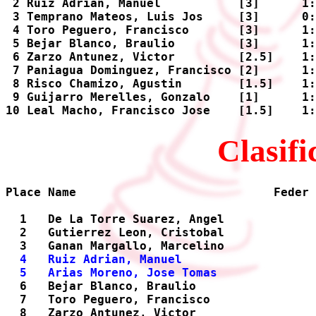
 2 Ruiz Adrian, Manuel           [3]      1:
 3 Temprano Mateos, Luis Jos     [3]      0:
 4 Toro Peguero, Francisco       [3]      1:
 5 Bejar Blanco, Braulio         [3]      1:
 6 Zarzo Antunez, Victor         [2.5]    1:
 7 Paniagua Dominguez, Francisco [2]      1:
 8 Risco Chamizo, Agustin        [1.5]    1:
 9 Guijarro Merelles, Gonzalo    [1]      1:
Clasifi
Place Name                            Feder 
  1   De La Torre Suarez, Angel             
  2   Gutierrez Leon, Cristobal             
  3   Ganan Margallo, Marcelino             
4   Ruiz Adrian, Manuel                   
  5   Arias Moreno, Jose Tomas              

  6   Bejar Blanco, Braulio                 
  7   Toro Peguero, Francisco               
  8   Zarzo Antunez, Victor                 