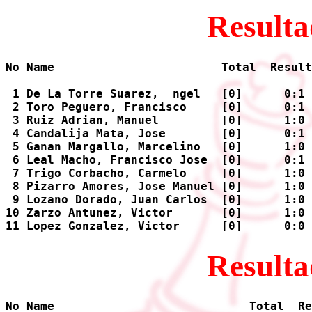
Resulta
No Name                        Total  Result
 1 De La Torre Suarez,  ngel   [0]      0:1 
 2 Toro Peguero, Francisco     [0]      0:1 
 3 Ruiz Adrian, Manuel         [0]      1:0 
 4 Candalija Mata, Jose        [0]      0:1 
 5 Ganan Margallo, Marcelino   [0]      1:0 
 6 Leal Macho, Francisco Jose  [0]      0:1 
 7 Trigo Corbacho, Carmelo     [0]      1:0 
 8 Pizarro Amores, Jose Manuel [0]      1:0 
 9 Lozano Dorado, Juan Carlos  [0]      1:0 
10 Zarzo Antunez, Victor       [0]      1:0 
Resulta
No Name                            Total  Re