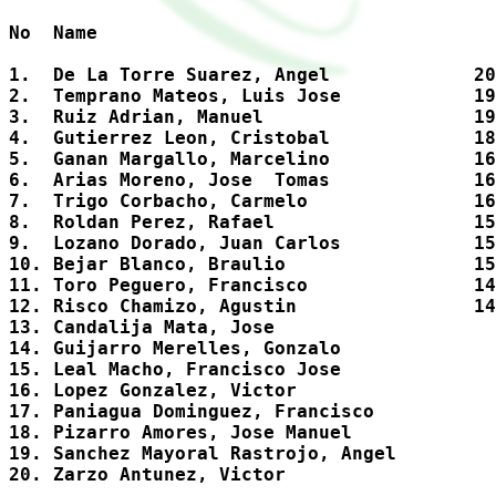
No  Name                            

1.  De La Torre Suarez, Angel             20
2.  Temprano Mateos, Luis Jose            19
3.  Ruiz Adrian, Manuel                   19
4.  Gutierrez Leon, Cristobal             18
5.  Ganan Margallo, Marcelino             16
6.  Arias Moreno, Jose  Tomas             16
7.  Trigo Corbacho, Carmelo               16
8.  Roldan Perez, Rafael                  15
9.  Lozano Dorado, Juan Carlos            15
10. Bejar Blanco, Braulio                 15
11. Toro Peguero, Francisco               14
12. Risco Chamizo, Agustin                14
13. Candalija Mata, Jose                    
14. Guijarro Merelles, Gonzalo              
15. Leal Macho, Francisco Jose              
16. Lopez Gonzalez, Victor                  
17. Paniagua Dominguez, Francisco           
18. Pizarro Amores, Jose Manuel             
19. Sanchez Mayoral Rastrojo, Angel         