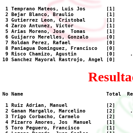
 1 Temprano Mateos, Luis Jos       [1]      
 2 Bejar Blanco, Braulio           [1]      
 3 Gutierrez Leon, Cristobal       [1]      
 4 Zarzo Antunez, Victor           [1]      
 5 Arias Moreno, Jose  Tomas       [1]      
 6 Guijarro Merelles, Gonzalo      [0]      
 7 Roldan Perez, Rafael            [0]      
 8 Paniagua Dominguez, Francisco   [0]      
 9 Risco Chamizo, Agustin          [0]     .
Resulta
No Name                            Total  Re
 1 Ruiz Adrian, Manuel             [2]      
 2 Ganan Margallo, Marcelino       [2]     .
 3 Trigo Corbacho, Carmelo         [2]      
 4 Pizarro Amores, Jos  Manuel     [1]      
 5 Toro Peguero, Francisco         [1]      