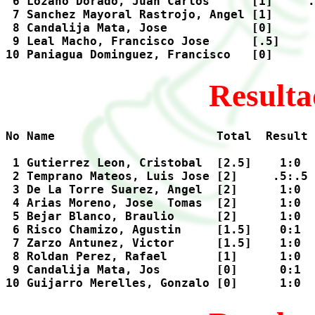
 6 Lozano Dorado, Juan Carlos      [1]     .
 7 Sanchez Mayoral Rastrojo, Angel [1]      
 8 Candalija Mata, Jose            [0]      
 9 Leal Macho, Francisco Jose      [.5]     
Resulta
No Name                       Total  Result 
 1 Gutierrez Leon, Cristobal  [2.5]    1:0  
 2 Temprano Mateos, Luis Jose [2]     .5:.5 
 3 De La Torre Suarez, Angel  [2]      1:0  
 4 Arias Moreno, Jose  Tomas  [2]      1:0  
 5 Bejar Blanco, Braulio      [2]      1:0  
 6 Risco Chamizo, Agustin     [1.5]    0:1  
 7 Zarzo Antunez, Victor      [1.5]    1:0  
 8 Roldan Perez, Rafael       [1]      1:0  
 9 Candalija Mata, Jos        [0]      0:1  