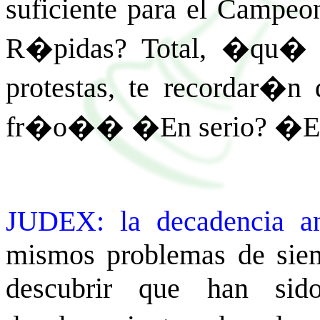
suficiente para el Campe
R�pidas? Total, �qu� 
protestas, te recordar�
fr�o�� �En serio? �Eso 
JUDEX: la decadencia a
mismos problemas de siem
descubrir que han sid