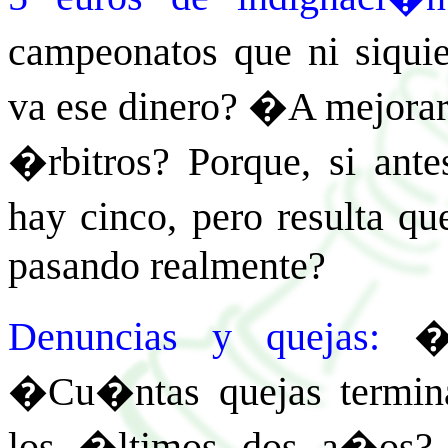
campeonatos que ni siqu
va ese dinero? �A mejorar
�rbitros? Porque, si ant
hay cinco, pero resulta
pasando realmente?
Denuncias y quejas:
�
�Cu�ntas quejas terminar
los �ltimos dos a�os?