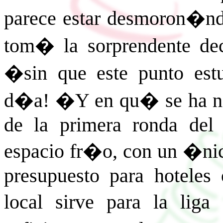
parece estar desmoron�nd
tom� la sorprendente dec
�sin que este punto estu
d�a! �Y en qu� se ha not
de la primera ronda de
espacio fr�o, con un �nic
presupuesto para hoteles 
local sirve para la li