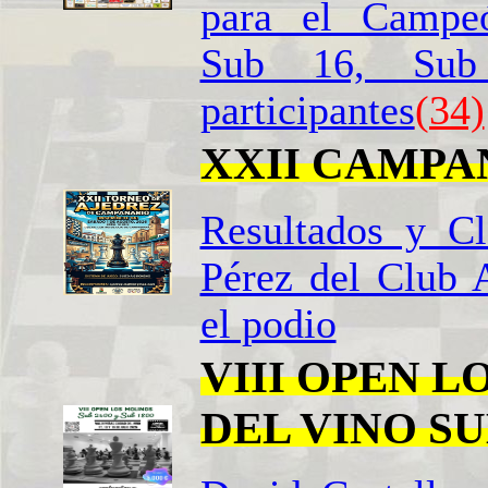
para el Campeó
Sub 16, Sub 
participantes
(34)
XXII CAMPA
Resultados y Cl
Pérez del Club A
el podio
VIII OPEN 
DEL VINO SUB2